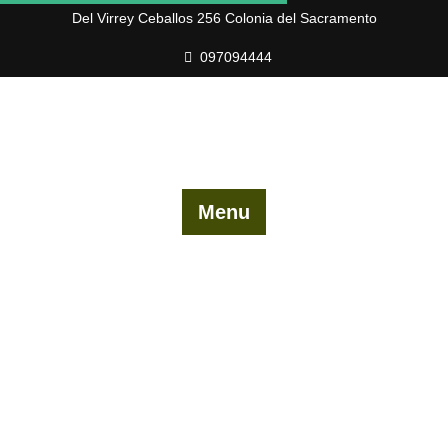
Skip
Del Virrey Ceballos 256 Colonia del Sacramento
to
097094444
content
Menu
Beta EvoRacing 18″