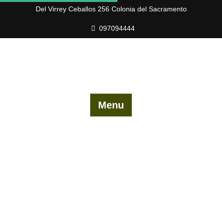
Skip
Del Virrey Ceballos 256 Colonia del Sacramento
to
097094444
content
Menu
Baccio X3MII